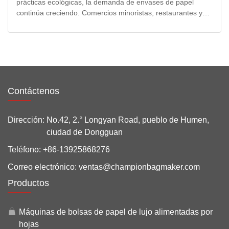
prácticas ecológicas, la demanda de envases de papel
continúa creciendo. Comercios minoristas, restaurantes y
fabricantes...
Contáctenos
Dirección:
No.42, 2.° Longyan Road, pueblo de Humen,
ciudad de Dongguan
Teléfono:
+86-13925868276
Correo electrónico:
ventas@championbagmaker.com
Productos
Máquinas de bolsas de papel de lujo alimentadas por
hojas