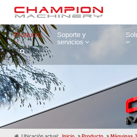
Producto
Soporte y
Sol
servicios
Ubicación actual:
Inicio
Producto
Máquinas J