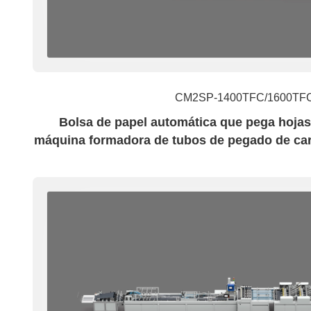
Fugas Con Fondo Cuadrado
Bolsas De Papel Con F
CM2SP-1400TFC/1600TF
Bolsa de papel automática que pega hojas
máquina formadora de tubos de pegado de cart