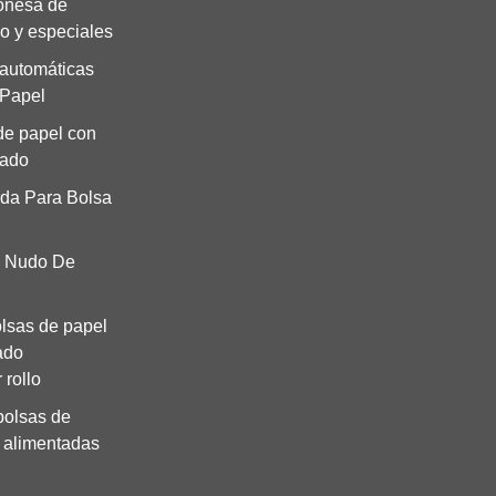
onesa de
o y especiales
automáticas
 Papel
de papel con
ado
rda Para Bolsa
l Nudo De
lsas de papel
ado
 rollo
bolsas de
 alimentadas