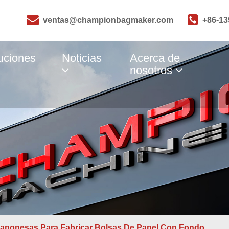
ventas@championbagmaker.com
+86-1
uciones
Noticias
Acerca de
nosotros
aponesas Para Fabricar Bolsas De Papel Con Fondo