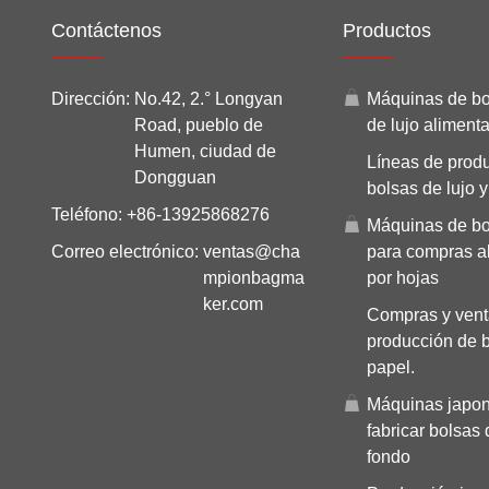
Contáctenos
Productos
Dirección:
No.42, 2.° Longyan
Máquinas de bo
Road, pueblo de
de lujo aliment
Humen, ciudad de
Líneas de prod
Dongguan
bolsas de lujo 
Teléfono:
+86-13925868276
Máquinas de bo
Correo electrónico:
ventas@cha
para compras a
mpionbagma
por hojas
ker.com
Compras y vent
producción de 
papel.
Máquinas japon
fabricar bolsas
fondo