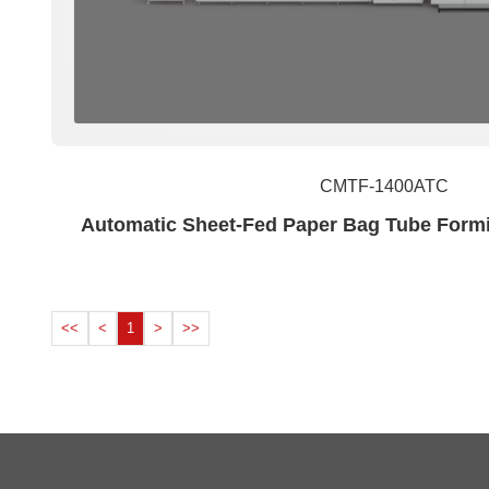
CMTF-1400ATC
Automatic Sheet-Fed Paper Bag Tube Form
<<
<
1
>
>>