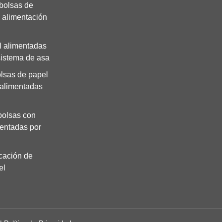
bolsas de
 alimentación
l alimentadas
sistema de asa
lsas de papel
 alimentadas
bolsas con
mentadas por
cación de
el