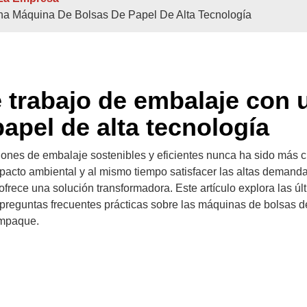
na Máquina De Bolsas De Papel De Alta Tecnología
ividuales
Hojas Dobles/individuales
ujo Con Fondo
Máquinas Semi
e trabajo de embalaje con 
Bolsas De Papel Para Compras
apel de alta tecnología
ones de embalaje sostenibles y eficientes nunca ha sido más cr
pacto ambiental y al mismo tiempo satisfacer las altas demand
ofrece una solución transformadora. Este artículo explora las úl
y preguntas frecuentes prácticas sobre las máquinas de bolsas d
empaque.
 Bobina
Alimentado Por Bobina
Unidad De Fa