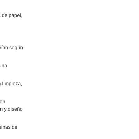
 de papel,
rían según
 una
 limpieza,
cen
n y diseño
uinas de