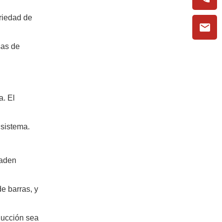
riedad de
sas de
a. El
 sistema.
ñaden
e barras, y
ducción sea