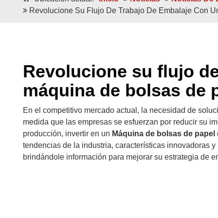
Revolucione Su Flujo De Trabajo De Embalaje Con U
Hojas Dobles/individuales
Hojas Dobles/ind
Bolsas De Papel De Lujo Ecológicas De
Bolsas De Papel De L
Revolucione su flujo d
Fondo Cuadrado
Japonés
máquina de bolsas de p
En el competitivo mercado actual, la necesidad de soluci
medida que las empresas se esfuerzan por reducir su im
producción, invertir en un
Máquina de bolsas de papel
tendencias de la industria, características innovadoras 
brindándole información para mejorar su estrategia de 
Alimentado Por Bobina
Alimentado Por
Bolsas De Papel 100% A Prueba De