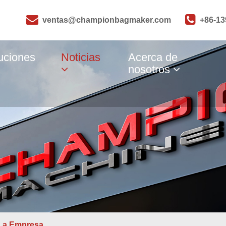
ventas@championbagmaker.com
+86-1
uciones
Noticias
Acerca de
nosotros
 La Empresa