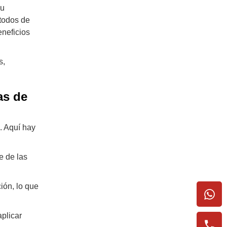
su
todos de
eneficios
s,
as de
. Aquí hay
e de las
ión, lo que
plicar