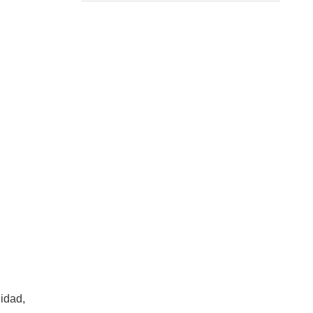
Papel
Soluciones Personalizadas
idad,