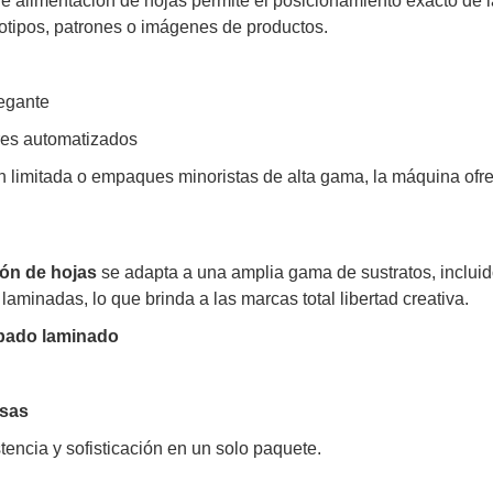
de alimentación de hojas permite el posicionamiento exacto de 
otipos, patrones o imágenes de productos.
egante
res automatizados
n limitada o empaques minoristas de alta gama, la máquina ofr
ión de hojas
se adapta a una amplia gama de sustratos, inclui
 laminadas, lo que brinda a las marcas total libertad creativa.
cabado laminado
asas
stencia y sofisticación en un solo paquete.