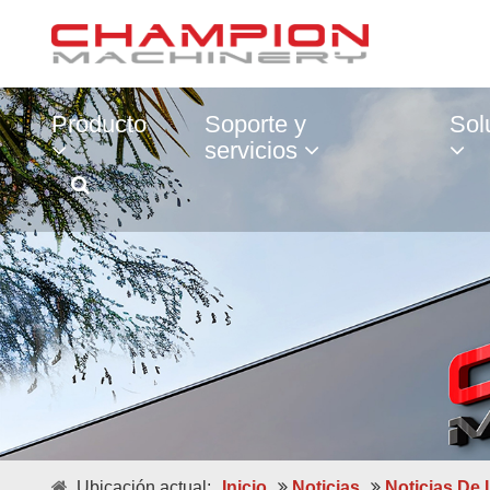
Producto
Soporte y
Sol
servicios
Ubicación actual:
Inicio
Noticias
Noticias De