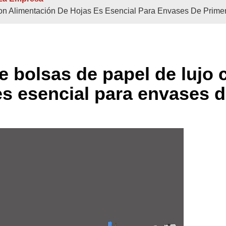
n Alimentación De Hojas Es Esencial Para Envases De Prime
ividuales
Hojas Dobles/individuales
ujo Con Fondo
Máquinas Semi
 bolsas de papel de lujo 
Bolsas De Papel Para Compras
es esencial para envases 
 Bobina
Alimentado Por Bobina
Unidad De Fa