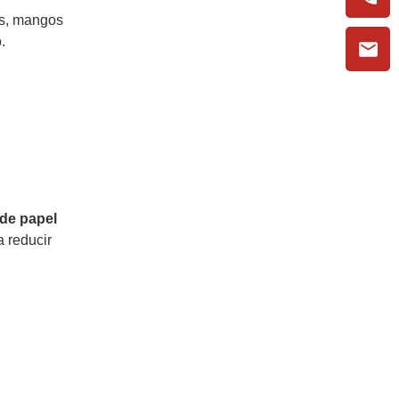
as, mangos
.
de papel
a reducir