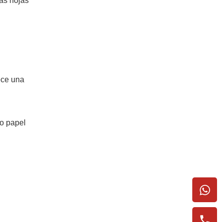
las hojas
ece una
do papel