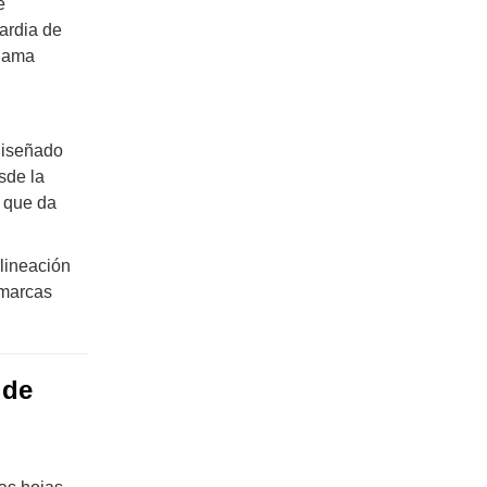
e
uardia de
 gama
diseñado
sde la
o que da
alineación
 marcas
 de