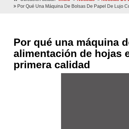
Por Qué Una Máquina De Bolsas De Papel De Lujo Co
Hojas Dobles/individuales
Hojas Dobles/ind
Bolsas De Papel De Lujo Ecológicas De
Bolsas De Papel De L
Por qué una máquina de
Fondo Cuadrado
Japonés
alimentación de hojas 
primera calidad
Alimentado Por Bobina
Alimentado Por
Bolsas De Papel 100% A Prueba De