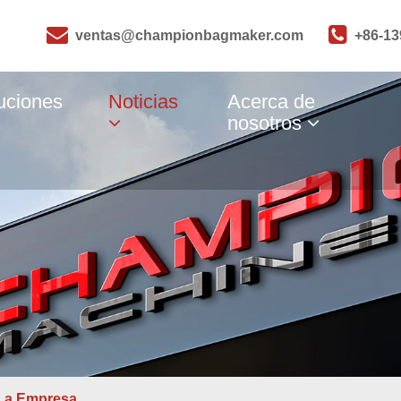
ventas@championbagmaker.com
+86-1
uciones
Noticias
Acerca de
nosotros
 La Empresa