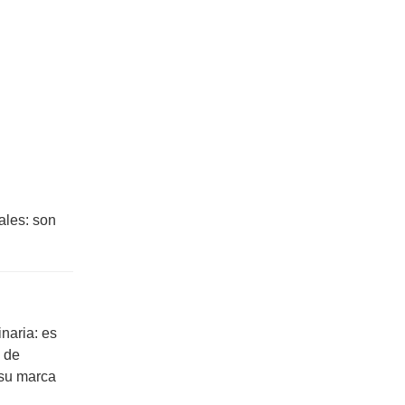
ales: son
naria: es
s de
 su marca