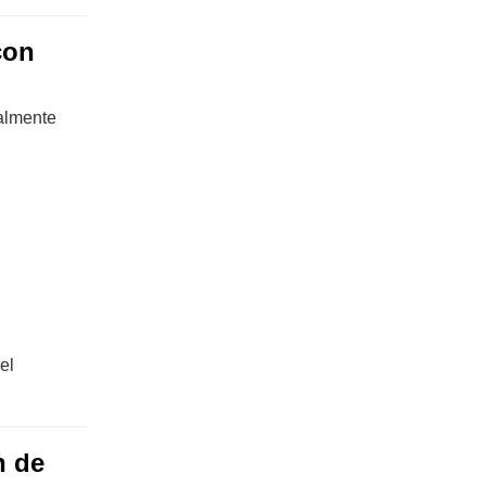
con
almente
el
n de