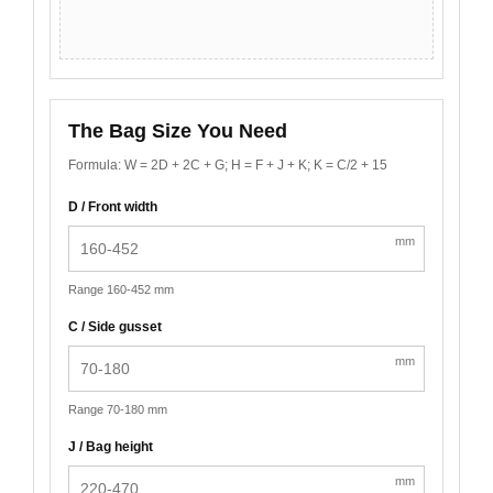
The Bag Size You Need
Formula: W = 2D + 2C + G; H = F + J + K; K = C/2 + 15
D / Front width
mm
Range 160-452 mm
C / Side gusset
mm
Range 70-180 mm
J / Bag height
mm