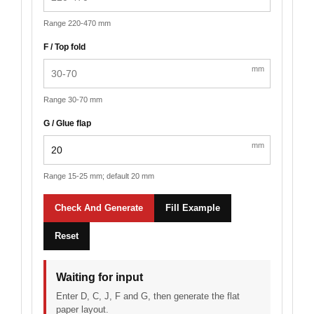
Range 220-470 mm
F / Top fold
mm
Range 30-70 mm
G / Glue flap
mm
Range 15-25 mm; default 20 mm
Check And Generate
Fill Example
Reset
Waiting for input
Enter D, C, J, F and G, then generate the flat
paper layout.